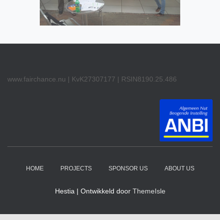
www.fairchance.nu | KvK27307177 | RSIN8190.25.486
HOME
PROJECTS
SPONSOR US
ABOUT US
Hestia | Ontwikkeld door
ThemeIsle